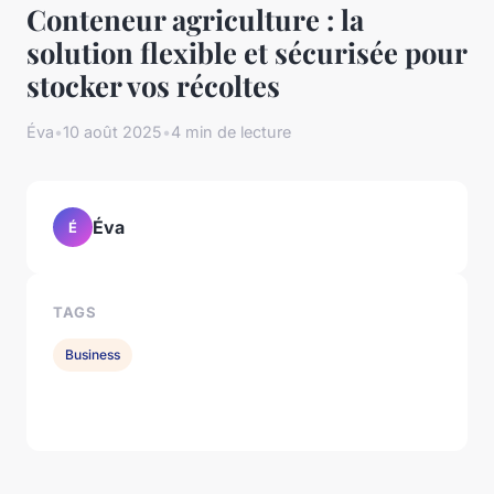
Conteneur agriculture : la
solution flexible et sécurisée pour
stocker vos récoltes
Éva
•
10 août 2025
•
4 min de lecture
Éva
É
TAGS
Business