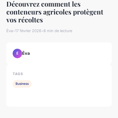
Découvrez comment les
conteneurs agricoles protègent
vos récoltes
Éva
•
17 février 2026
•
8 min de lecture
Éva
É
TAGS
Business