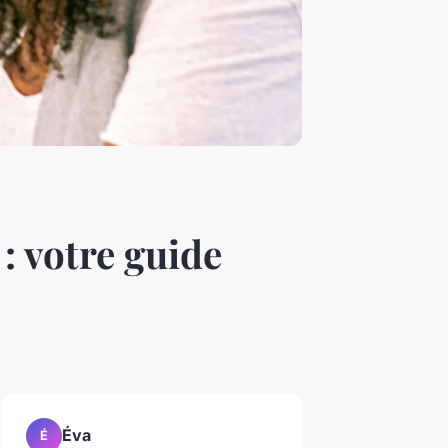
 votre guide
Éva
É